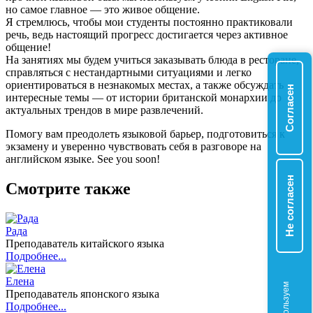
но самое главное — это живое общение.
Я стремлюсь, чтобы мои студенты постоянно практиковали
речь, ведь настоящий прогресс достигается через активное
общение!
На занятиях мы будем учиться заказывать блюда в ресторане,
справляться с нестандартными ситуациями и легко
ориентироваться в незнакомых местах, а также обсуждать
Согласен
интересные темы — от истории британской монархии до
актуальных трендов в мире развлечений.
Помогу вам преодолеть языковой барьер, подготовиться к
экзамену и уверенно чувствовать себя в разговоре на
английском языке. See you soon!
Не согласен
Смотрите также
Рада
Преподаватель китайского языка
Подробнее...
Елена
М
ы
и
с
о
л
ь
з
у
е
м
c
o
o
k
i
e
Преподаватель японского языка
Подробнее...