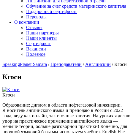
Английский для нефтегазовой отрасли
Обучение за счет средств материнского капитала
Подарочный сертификат
Переводы
О компании
Отзывы
Наши партнеры
Наши клиенты
Сертификат
Вакансии
Полезное
SpeakingPlanet-Samara
/
Преподаватели
/
Английский
/
Кгоси
Кгоси
Кгоси
Образование: диплом в области нефтегазовой инженерии.
Я носитель английского языка и преподаю в России с 2022
года, веду как онлайн, так и очные занятия. На уроках я делаю
упор на практическое применение английского языка —
меньше теории, больше разговорной практики! Конечно, для
прочной языковой базы мы используем учебник English File,