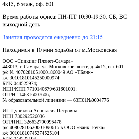
4к15, 6 этаж, оф. 601
Время работы офиса: ПН-ПТ 10:30-19:30, СБ, ВС
выходной день
Занятия проводятся ежедневно до 21:15
Находимся в 10 мин ходьбы от м.Московская
ООО «Спикинг Плэнет-Самара»
443013, г. Самара, ул. Московское шоссе, д. 4к15, оф. 601
р/с № 40702810510001860049 АО «ТБанк»
к/с 30101810145250000974;
БИК 044525974;
ИНН/КПП 7710140679/631601001;
ОГРН 1146316007606;
№ образовательной лицензии — 63П01№0004776
ИП Цурикова Анастасия Петровна
ИНН 730292526036
ОГРНИП 326632700095478
р/с 40802810620001090615 в ООО «Банк Точка»
к/с 30101810745374525104
БИК 044525104