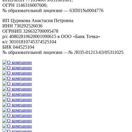
ОГРН 1146316007606;
№ образовательной лицензии — 63П01№0004776
ИП Цурикова Анастасия Петровна
ИНН 730292526036
ОГРНИП 326632700095478
р/с 40802810620001090615 в ООО «Банк Точка»
к/с 30101810745374525104
БИК 044525104
№ образовательной лицензии —№ Л035-01213-63/05311025