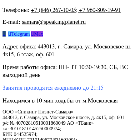
Телефоны:
+7 (846) 267-10-05; +7 960-809-19-91
E-mail
:
samara@speakingplanet.ru


Telegram

Max
Адрес офиса: 443013, г. Самара, ул. Московское ш.
4к15, 6 этаж, оф. 601
Время работы офиса: ПН-ПТ 10:30-19:30, СБ, ВС
выходной день
Занятия проводятся ежедневно до 21:15
Находимся в 10 мин ходьбы от м.Московская
ООО «Спикинг Плэнет-Самара»
443013, г. Самара, ул. Московское шоссе, д. 4к15, оф. 601
р/с № 40702810510001860049 АО «ТБанк»
к/с 30101810145250000974;
БИК 044525974;
ИНН/КПП 7710140679/631601001;