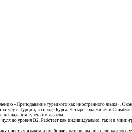
влению «Преподавание турецкого как иностранного языка». Ок
ратуру в Турции, в городе Бурса. Четыре года живёт в Стамбуле
нь владения турецким языком.
нуля до уровня B2. Работает как индивидуально, так и в мини-
тику простым языком и подбирает материалы под цели каждого у