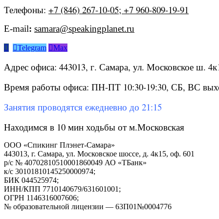
Телефоны:
+7 (846) 267-10-05; +7 960-809-19-91
E-mail
:
samara@speakingplanet.ru


Telegram

Max
Адрес офиса: 443013, г. Самара, ул. Московское ш. 4к1
Время работы офиса: ПН-ПТ 10:30-19:30, СБ, ВС вых
Занятия проводятся ежедневно до 21:15
Находимся в 10 мин ходьбы от м.Московская
ООО «Спикинг Плэнет-Самара»
443013, г. Самара, ул. Московское шоссе, д. 4к15, оф. 601
р/с № 40702810510001860049 АО «ТБанк»
к/с 30101810145250000974;
БИК 044525974;
ИНН/КПП 7710140679/631601001;
ОГРН 1146316007606;
№ образовательной лицензии — 63П01№0004776