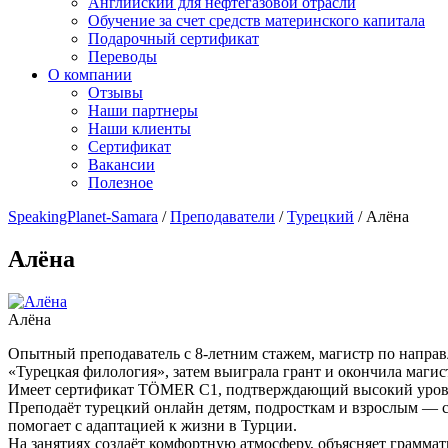
Английский для нефтегазовой отрасли
Обучение за счет средств материнского капитала
Подарочный сертификат
Переводы
О компании
Отзывы
Наши партнеры
Наши клиенты
Сертификат
Вакансии
Полезное
SpeakingPlanet-Samara
/
Преподаватели
/
Турецкий
/
Алёна
Алёна
Алёна
Опытный преподаватель с 8-летним стажем, магистр по напра
«Турецкая филология», затем выиграла грант и окончила магист
Имеет сертификат TÖMER C1, подтверждающий высокий урове
Преподаёт турецкий онлайн детям, подросткам и взрослым — с 
помогает с адаптацией к жизни в Турции.
На занятиях создаёт комфортную атмосферу, объясняет грамма