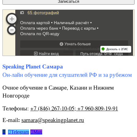
Speaking Planet Самара
Он-лайн обучение для слушателей РФ и за рубежом
Очное обучение в Самаре, Казани и Нижнем
Новгороде
Телефоны:
+7 (846) 267-10-05; +7 960-809-19-91
E-mail
:
samara@speakingplanet.ru


Telegram

Max