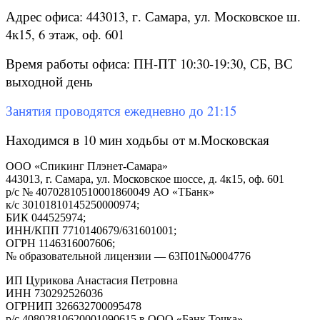
Адрес офиса: 443013, г. Самара, ул. Московское ш.
4к15, 6 этаж, оф. 601
Время работы офиса: ПН-ПТ 10:30-19:30, СБ, ВС
выходной день
Занятия проводятся ежедневно до 21:15
Находимся в 10 мин ходьбы от м.Московская
ООО «Спикинг Плэнет-Самара»
443013, г. Самара, ул. Московское шоссе, д. 4к15, оф. 601
р/с № 40702810510001860049 АО «ТБанк»
к/с 30101810145250000974;
БИК 044525974;
ИНН/КПП 7710140679/631601001;
ОГРН 1146316007606;
№ образовательной лицензии — 63П01№0004776
ИП Цурикова Анастасия Петровна
ИНН 730292526036
ОГРНИП 326632700095478
р/с 40802810620001090615 в ООО «Банк Точка»