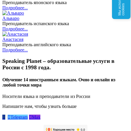
М
ы
и
с
о
л
ь
з
у
е
м
c
o
o
k
i
e
Преподаватель японского языка
п
s
Подробнее...
Альваро
Преподаватель испанского языка
Подробнее...
Анастасия
Преподаватель английского языка
Подробнее...
Speaking Planet – образовательные услуги в
России с 1998 года.
Обучение 14 иностранным языкам. Очно и онлайн из
любой точки мира
Носители языка и преподаватели из России
Напишите нам, чтобы узнать больше


Telegram

Max