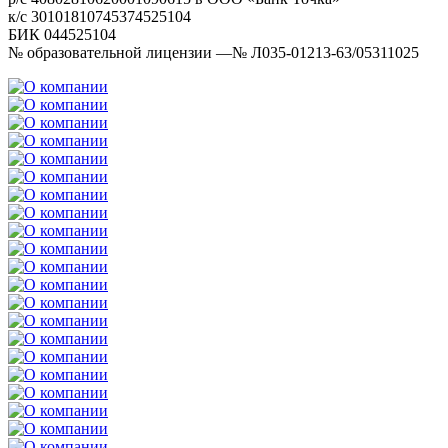
к/с 30101810745374525104
БИК 044525104
№ образовательной лицензии —№ Л035-01213-63/05311025