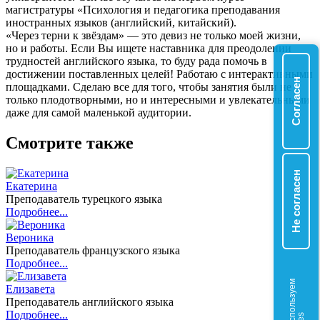
магистратуры «Психология и педагогика преподавания
иностранных языков (английский, китайский).
«Через терни к звёздам» — это девиз не только моей жизни,
но и работы. Если Вы ищете наставника для преодолении
трудностей английского языка, то буду рада помочь в
достижении поставленных целей! Работаю с интерактивными
Согласен
площадками. Сделаю все для того, чтобы занятия были не
только плодотворными, но и интересными и увлекательными
даже для самой маленькой аудитории.
Смотрите также
Не согласен
Екатерина
Преподаватель турецкого языка
Подробнее...
Вероника
Преподаватель французского языка
Подробнее...
М
ы
и
с
о
л
ь
з
у
е
м
c
o
o
k
i
e
Елизавета
Преподаватель английского языка
Подробнее...