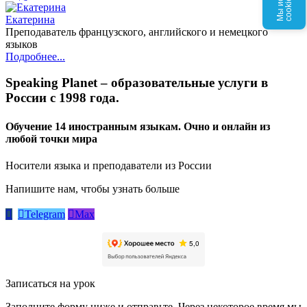
п
s
Екатерина
Преподаватель французского, английского и немецкого
языков
Подробнее...
Speaking Planet – образовательные услуги в
России с 1998 года.
Обучение 14 иностранным языкам. Очно и онлайн из
любой точки мира
Носители языка и преподаватели из России
Напишите нам, чтобы узнать больше


Telegram

Max
Записаться на урок
Заполните форму ниже и отправьте. Через некоторое время мы