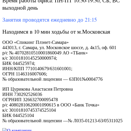
Время работы офиса: ПН-ПТ 10:30-19:30, СБ, ВС
выходной день
Занятия проводятся ежедневно до 21:15
Находимся в 10 мин ходьбы от м.Московская
ООО «Спикинг Плэнет-Самара»
443013, г. Самара, ул. Московское шоссе, д. 4к15, оф. 601
р/с № 40702810510001860049 АО «ТБанк»
к/с 30101810145250000974;
БИК 044525974;
ИНН/КПП 7710140679/631601001;
ОГРН 1146316007606;
№ образовательной лицензии — 63П01№0004776
ИП Цурикова Анастасия Петровна
ИНН 730292526036
ОГРНИП 326632700095478
р/с 40802810620001090615 в ООО «Банк Точка»
к/с 30101810745374525104
БИК 044525104
№ образовательной лицензии —№ Л035-01213-63/05311025