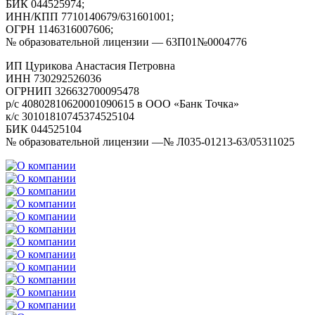
БИК 044525974;
ИНН/КПП 7710140679/631601001;
ОГРН 1146316007606;
№ образовательной лицензии — 63П01№0004776
ИП Цурикова Анастасия Петровна
ИНН 730292526036
ОГРНИП 326632700095478
р/с 40802810620001090615 в ООО «Банк Точка»
к/с 30101810745374525104
БИК 044525104
№ образовательной лицензии —№ Л035-01213-63/05311025