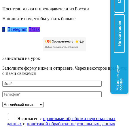
Носители языка и преподаватели из России
Напишите нам, чтобы узнать больше
Не согласен


Telegram

Max
Записаться на урок
М
ы
и
с
о
л
ь
з
у
е
м
c
o
o
k
i
e
Заполните форму ниже и отправьте. Через некоторое время мы
с Вами свяжемся
п
s
Я согласен с
правилами обработки персональных
данных
и
политикой обработки персональных данных