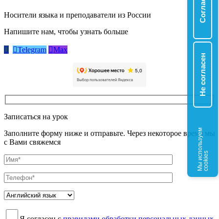
Согласен
Носители языка и преподаватели из России
Напишите нам, чтобы узнать больше


Telegram

Max
Не согласен
Записаться на урок
М
ы
и
с
о
л
ь
з
у
е
м
c
o
o
k
i
e
Заполните форму ниже и отправьте. Через некоторое время мы
с Вами свяжемся
п
s
Я согласен с
правилами обработки персональных данных