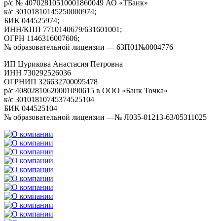
р/с № 40702810510001860049 АО «ТБанк»
к/с 30101810145250000974;
БИК 044525974;
ИНН/КПП 7710140679/631601001;
ОГРН 1146316007606;
№ образовательной лицензии — 63П01№0004776
ИП Цурикова Анастасия Петровна
ИНН 730292526036
ОГРНИП 326632700095478
р/с 40802810620001090615 в ООО «Банк Точка»
к/с 30101810745374525104
БИК 044525104
№ образовательной лицензии —№ Л035-01213-63/05311025